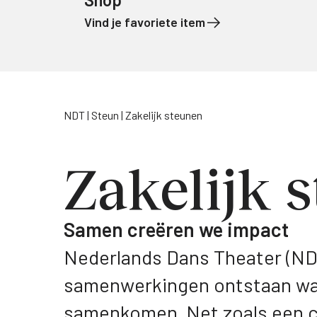
Vind je favoriete item
Naar de inhoud
NDT
Steun
Zakelijk steunen
Zakelijk 
Samen creëren we impact
Nederlands Dans Theater (NDT
samenwerkingen ontstaan wan
samenkomen. Net zoals een cho