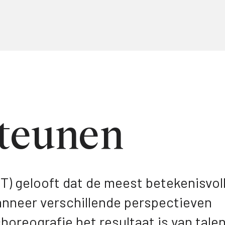
steunen
) gelooft dat de meest betekenisvol
neer verschillende perspectieven
reografie het resultaat is van talen