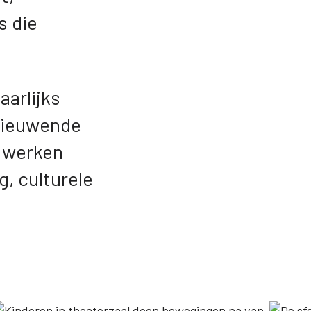
s die
aarlijks
rnieuwende
j werken
g, culturele