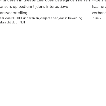
eer dan 60.000 kinderen en jongeren per jaar in beweging
Ruim 200 
ebracht door NDT.