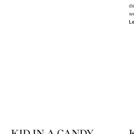
de
we
L
KID IN A CANDY
K