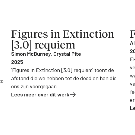
Figures in Extinction
[3.0] requiem
A
2
Simon McBurney, Crystal Pite
Ek
2025
ve
'Figures in Extinction [3.0] requiem' toont de
wa
afstand die we hebben tot de dood en hen die
to
va
ons zijn voorgegaan.
fe
Lees meer over dit werk
e
er
L