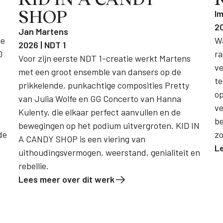
SHOP
Im
20
Jan Martens
he
Wa
2026 | NDT 1
D
ra
Voor zijn eerste NDT 1-creatie werkt Martens
ve
met een groot ensemble van dansers op de
te
prikkelende, punkachtige composities Pretty
op
van Julia Wolfe en GG Concerto van Hanna
ve
Kulenty, die elkaar perfect aanvullen en de
b
bewegingen op het podium uitvergroten. KID IN
de
zo
A CANDY SHOP is een viering van
L
uithoudingsvermogen, weerstand, genialiteit en
rebellie.
Lees meer over dit werk