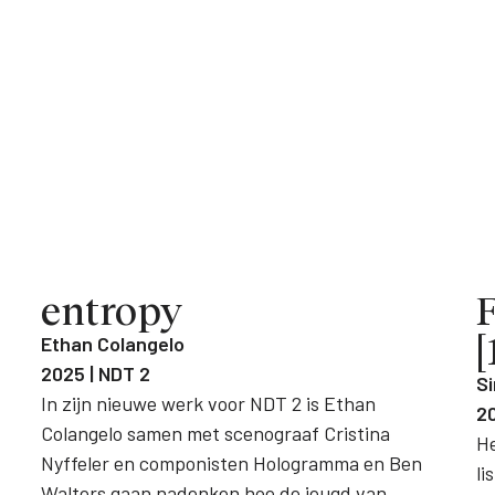
entropy
F
[
Ethan Colangelo
2025 | NDT 2
Si
In zijn nieuwe werk voor NDT 2 is Ethan
20
Colangelo samen met scenograaf Cristina
He
Nyffeler en componisten Hologramma en Ben
li
Walters gaan nadenken hoe de jeugd van