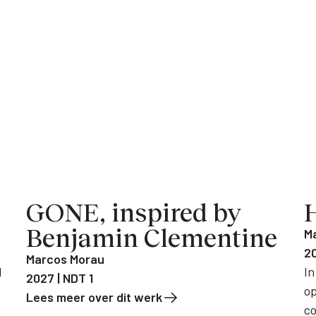
GONE, inspired by
Benjamin Clementine
M
20
Marcos Morau
l
In
2027 | NDT 1
op
Lees meer over dit werk
co