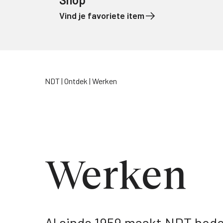
Vind je favoriete item
Naar de inhoud
NDT
Ontdek
Werken
Werken
Al sinds 1959 maakt NDT hede