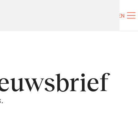
Tickets
NL
EN
nieuwsbrief
.