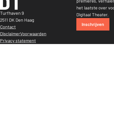
premières, verhalen
het laatste over vo
Turfhaven 9
Digitaal Theater.
2511 DK Den Haag
Inschrijven
Contact
Disclaimer
Voorwaarden
Privacy statement