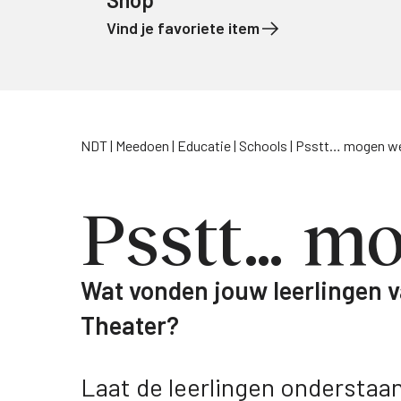
Vind je favoriete item
Naar de inhoud
NDT
Meedoen
Educatie
Schools
Psstt… mogen we
Psstt… mo
Wat vonden jouw leerlingen v
Theater?
Laat de leerlingen onderstaa