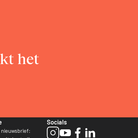
kt het
e
Socials
e nieuwsbrief: