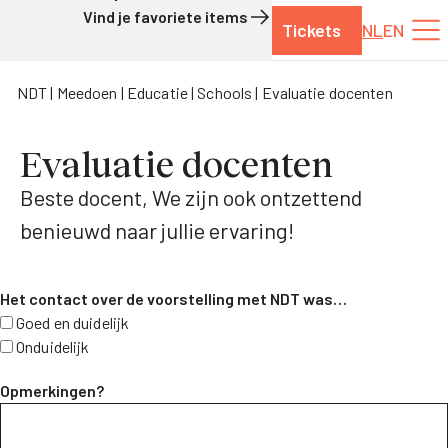
Vind je favoriete items
Tickets
NL
EN
Naar de inhoud
NDT
Meedoen
Educatie
Schools
Evaluatie docenten
Evaluatie docenten
Beste docent, We zijn ook ontzettend
benieuwd naar jullie ervaring!
Het contact over de voorstelling met NDT was…
Goed en duidelijk
Onduidelijk
Opmerkingen?