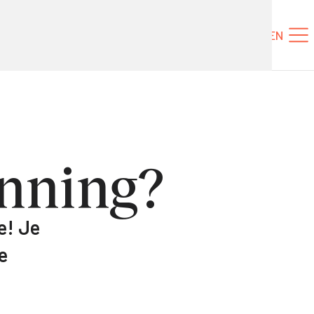
Tickets
NL
EN
anning?
e! Je
e