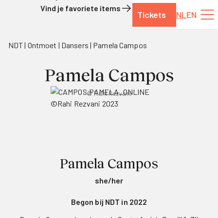
Vind je favoriete items
Tickets
NL
EN
Naar de inhoud
NDT
Ontmoet
Dansers
Pamela Campos
Pamela Campos
© Rahi Rezvani
Pamela Campos
she/her
Begon bij NDT in 2022