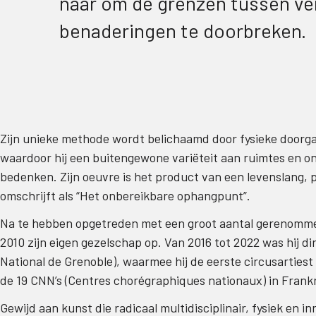
naar om de grenzen tussen ver
benaderingen te doorbreken.
Zijn unieke methode wordt belichaamd door fysieke door
waardoor hij een buitengewone variëteit aan ruimtes en on
bedenken. Zijn oeuvre is het product van een levenslang, 
omschrijft als “Het onbereikbare ophangpunt”.
Na te hebben opgetreden met een groot aantal gerenommee
2010 zijn eigen gezelschap op. Van 2016 tot 2022 was hij 
National de Grenoble), waarmee hij de eerste circusarties
de 19 CNN’s (Centres chorégraphiques nationaux) in Frankr
Gewijd aan kunst die radicaal multidisciplinair, fysiek en i