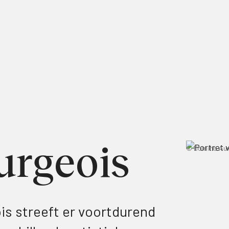
urgeois
© Domino Au
s streeft er voortdurend