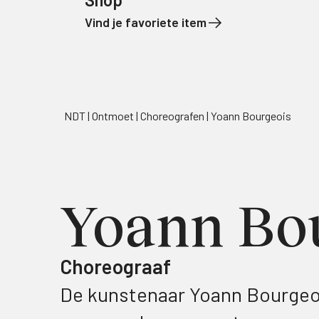
Vind je favoriete item
Naar de inhoud
NDT
Ontmoet
Choreografen
Yoann Bourgeois
Yoann Bo
Choreograaf
De kunstenaar Yoann Bourgeoi