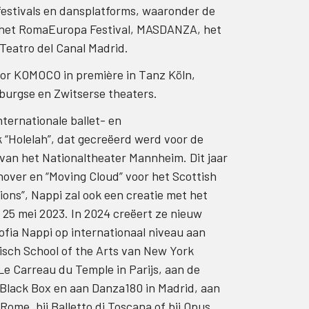
e festivals en dansplatforms, waaronder de
l, het RomaEuropa Festival, MASDANZA, het
 Teatro del Canal Madrid.
oor KOMOCO in première in Tanz Köln,
burgse en Zwitserse theaters.
nternationale ballet- en
“Holelah”, dat gecreëerd werd voor de
 van het Nationaltheater Mannheim. Dit jaar
nover en “Moving Cloud” voor het Scottish
ons”, Nappi zal ook een creatie met het
25 mei 2023. In 2024 creëert ze nieuw
ofia Nappi op internationaal niveau aan
Tisch School of the Arts van New York
e Carreau du Temple in Parijs, aan de
Black Box en aan Danza180 in Madrid, aan
ome, bij Balletto di Toscana of bij Opus