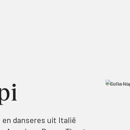
pi
© Roberto Ga
en danseres uit Italië