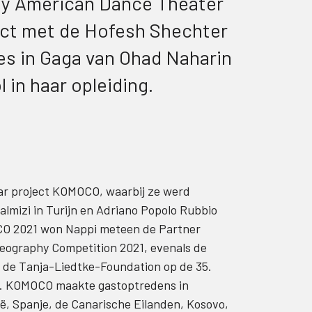
ley American Dance Theater
act met de Hofesh Shechter
s in Gaga van Ohad Naharin
 in haar opleiding.
aar project KOMOCO, waarbij ze werd
lmizi in Turijn en Adriano Popolo Rubbio
OCO 2021 won Nappi meteen de Partner
eography Competition 2021, evenals de
n de Tanja-Liedtke-Foundation op de 35.
21. KOMOCO maakte gastoptredens in
nië, Spanje, de Canarische Eilanden, Kosovo,