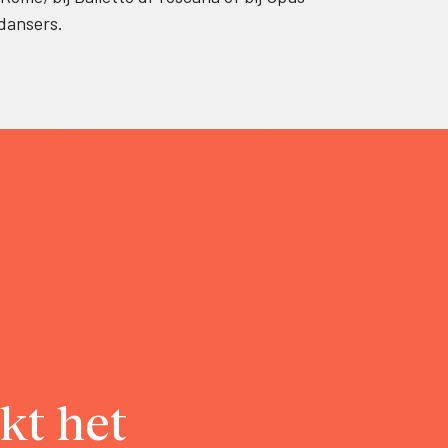
 dansers.
kt het