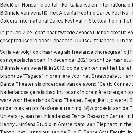
België en Hongarije op talrijke Italiaanse en international
Biënnale van Venetië, het Albania Meeting Dance Festiva
Colours International Dance Festival in Stuttgart en in het
In januari 2024 gaat haar tweede avondvullende creatie v
gecoproduceerd door Canadese, Duitse, Italiaanse, Luxem
Sofia vervolgt ook haar weg als freelance choreograaf bij i
dansgezelschappen: in december 2021 bracht ze haar stuk 
Biënnale van Venetië in 2019, op de planken met het ballet
bracht ze “Tagadà” in première voor het Staatsballett Han
Dance Theater als onderdeel van de avond “Celtic Connecti
Nederlandse gezelschap Introdans in première brengen op 
werk voor Nederlands Dans Theater. Tegelijkertijd werkt S
onderzoek en professionele training, bijvoorbeeld aan de 
University, aan het Micadanses Dance Research Center in L
Henny Jurriëns Studio in Amsterdam, aan Elephant in the 
Tanzpunkt Hannover, aan de D. A.F. Dance Arts Faculty in R