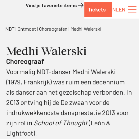
Vind je favoriete items
Tickets
NL
EN
Naar de inhoud
NDT
Ontmoet
Choreografen
Medhi Walerski
Medhi Walerski
Choreograaf
Voormalig NDT-danser Medhi Walerski
(1979, Frankrijk) was ruim een decennium
als danser aan het gezelschap verbonden. In
2013 ontving hij de De zwaan voor de
indrukwekkendste dansprestatie 2013 voor
zijn rol in
School of Thought
(León &
Lightfoot).