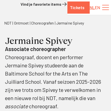
Vind je favoriete items
Tickets
NL
EN
Naar de inhoud
NDT
Ontmoet
Choreografen
Jermaine Spivey
Jermaine Spivey
Associate choreographer
Choreograaf, docent en performer
Jermaine Spivey studeerde aan de
Baltimore School for the Arts en The
Juilliard School. Vanaf seizoen 2025-2026
zijn we trots om Spivey te verwelkomen in
een nieuwe rol bij NDT, namelijk die van
associate
choreograaf.