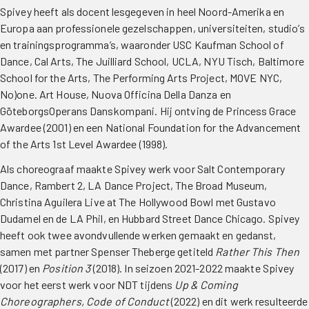
Spivey heeft als docent lesgegeven in heel Noord-Amerika en
Europa aan professionele gezelschappen, universiteiten, studio’s
en trainingsprogramma’s, waaronder USC Kaufman School of
Dance, Cal Arts, The Juilliard School, UCLA, NYU Tisch, Baltimore
School for the Arts, The Performing Arts Project, MOVE NYC,
No)one. Art House, Nuova Officina Della Danza en
GöteborgsOperans Danskompani. Hij ontving de Princess Grace
Awardee (2001) en een National Foundation for the Advancement
of the Arts 1st Level Awardee (1998).
Als choreograaf maakte Spivey werk voor Salt Contemporary
Dance, Rambert 2, LA Dance Project, The Broad Museum,
Christina Aguilera Live at The Hollywood Bowl met Gustavo
Dudamel en de LA Phil, en Hubbard Street Dance Chicago. Spivey
heeft ook twee avondvullende werken gemaakt en gedanst,
samen met partner Spenser Theberge getiteld
Rather This Then
(2017) en
Position 3
(2018). In seizoen 2021-2022 maakte Spivey
voor het eerst werk voor NDT tijdens
Up & Coming
Choreographers, Code of Conduct
(2022) en dit werk resulteerde