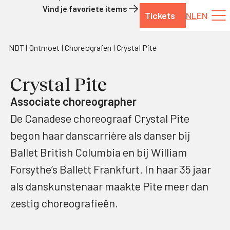
Vind je favoriete items
Tickets
NL
EN
Naar de inhoud
NDT
Ontmoet
Choreografen
Crystal Pite
Crystal Pite
Associate choreographer
De Canadese choreograaf Crystal Pite
begon haar danscarrière als danser bij
Ballet British Columbia en bij William
Forsythe’s Ballett Frankfurt. In haar 35 jaar
als danskunstenaar maakte Pite meer dan
zestig choreografieën.