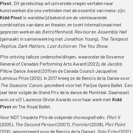
Pivot
. Dit gezelschap wil universele vragen vertalen naar
kunstwerken die ons verbinden met de essentie van mens-zijn.
Kidd Pivot
is wereldwijd bekend om de vernieuwende
combinaties van dans en theater, en toert internationaal met
geprezen werken als
Betroffenheid
,
Revisor
en
Assembly Hall
(gemaakt in samenwerking met Jonathon Young),
The Tempest
Replica
,
Dark Matters
,
Lost Action
en
The You Show
.
Pite ontving talloze onderscheidingen, waaronder de Governor
General of Canada’s Performing Arts Award (2022), de Jacob’s
Pillow Dance Award (2011) en de Canada Council Jacqueline
Lemieux Prize (2012). In 2017 kreeg ze de Benois de la Danse voor
The Seasons’ Canon
, gecreëerd voor het Parijse Opera Ballet. Een
jaar later volgde de Grand Prix de la danse de Montréal. Daarnaast
won ze vijf Laurence Olivier Awards voor haar werk met
Kidd
Pivot
en The Royal Ballet.
Voor NDT 1 maakte Pite de volgende choreografieën:
Pilot X
(2005),
The Second Person
(2007),
Frontier
(2008),
Plot Point
(2010, genomineerd voor de Benois de la Danse),
Solo Echo
(2012),