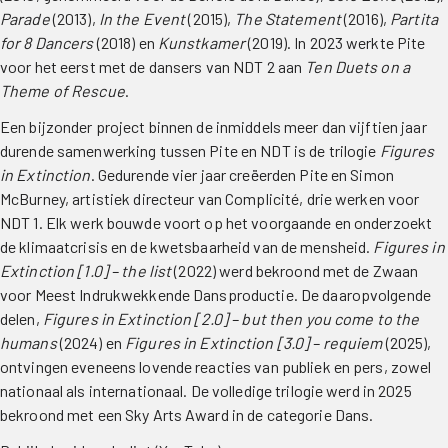
Parade
(2013),
In the Event
(2015),
The Statement
(2016),
Partita
for 8 Dancers
(2018) en
Kunstkamer
(2019). In 2023 werkte Pite
voor het eerst met de dansers van NDT 2 aan
Ten Duets on a
Theme of Rescue
.
Een bijzonder project binnen de inmiddels meer dan vijftien jaar
durende samenwerking tussen Pite en NDT is de trilogie
Figures
in Extinction
. Gedurende vier jaar creëerden Pite en Simon
McBurney, artistiek directeur van Complicité, drie werken voor
NDT 1. Elk werk bouwde voort op het voorgaande en onderzoekt
de klimaatcrisis en de kwetsbaarheid van de mensheid.
Figures in
Extinction [1.0] – the list
(2022) werd bekroond met de Zwaan
voor Meest Indrukwekkende Dansproductie. De daaropvolgende
delen,
Figures in Extinction [2.0] – but then you come to the
humans
(2024) en
Figures in Extinction [3.0] – requiem
(2025),
ontvingen eveneens lovende reacties van publiek en pers, zowel
nationaal als internationaal. De volledige trilogie werd in 2025
bekroond met een Sky Arts Award in de categorie Dans.