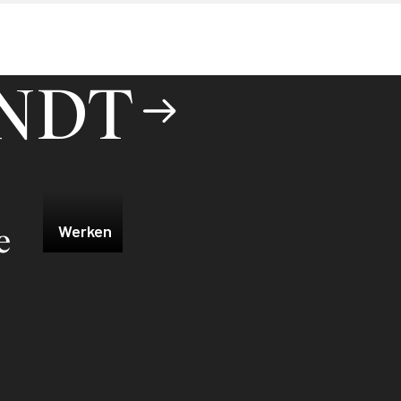
 NDT
e
Werken