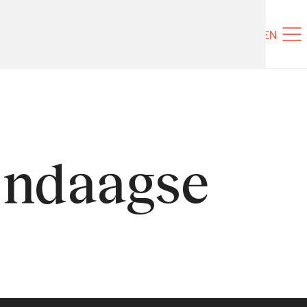
Tickets
NL
EN
endaagse