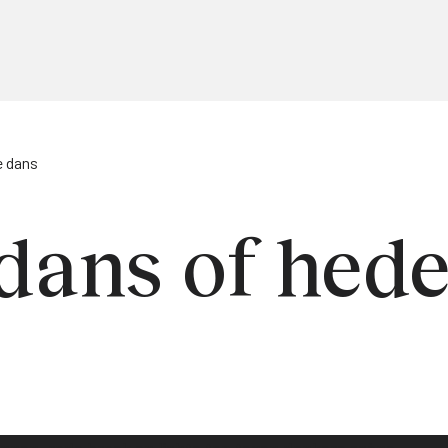
e dans
dans of hed