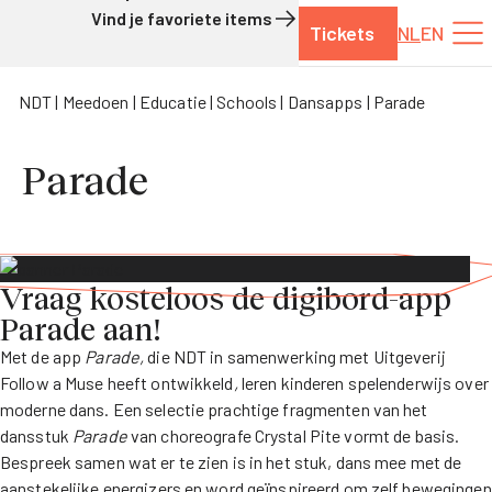
Vind je favoriete items
Tickets
NL
EN
Naar de inhoud
NDT
Meedoen
Educatie
Schools
Dansapps
Parade
Parade
Vraag kosteloos de digibord-app
Parade aan!
Met de app
Parade,
die NDT in samenwerking met Uitgeverij
Follow a Muse heeft ontwikkeld
,
leren kinderen spelenderwijs over
moderne dans. Een selectie prachtige fragmenten van het
dansstuk
Parade
van choreografe Crystal Pite vormt de basis.
Bespreek samen wat er te zien is in het stuk, dans mee met de
aanstekelijke energizers en word geïnspireerd om zelf bewegingen