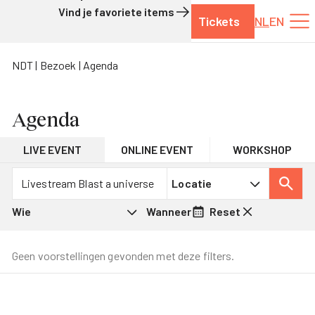
Vind je favoriete items
Tickets
NL
EN
Naar de inhoud
NDT
Bezoek
Agenda
Agenda
LIVE EVENT
ONLINE EVENT
WORKSHOP
Programma
Locatie
Wie
Wanneer
Reset
Geen voorstellingen gevonden met deze filters.